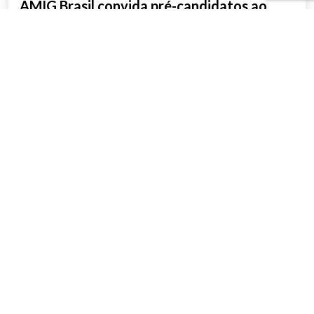
AMIG Brasil convida pré-candidatos ao
Governo de Minas e ao Senado para
discutir propostas para os municípios
mineradores e afetados
SAIBA MAIS