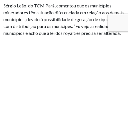
Sérgio Leão, do TCM Pará, comentou que os municípios
mineradores têm situação diferenciada em relação aos demais
municípios, devido à possibilidade de geração de riquezas,
com distribuição para os munícipes. “Eu vejo a realidade dos
municípios e acho que a lei dos royalties precisa ser alterada,
pois não é obrigatório, mas é preferencial o uso dos 20% da
CFEM. É difícil alterar para aumentar o controle e
transparência, pois tudo é misturado nas receitas”. Leão diz
que os municípios que recebem CFEM têm que ser mais
cobrados, com uma responsabilidade no uso e na decisão do
uso do recurso. “É necessário unir todos os atores para realizar
uma mudança, caso contrário há pactuações para que se
estabeleçam novas formas de relacionamentos”, concluiu
Leão.