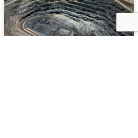
NOTÍCIAS
03 . AGOSTO . 2026
Mineração brasileira cresce 8,2% e fatura
R$ 150,7 bilhões no semestre
SAIBA MAIS