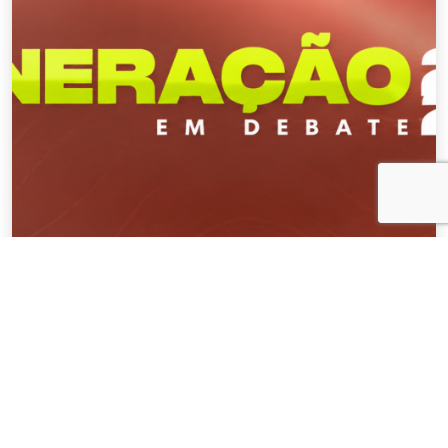
NOTÍCIAS
04 . AGOSTO . 2026
AMIG Brasil convida pré-candidatos ao
Governo de Minas e ao Senado para
discutir propostas para os municípios
mineradores e afetados