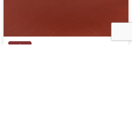
NOTÍCIAS
04 . AGOSTO . 2026
AMIG Brasil convida pré-candidatos ao
Governo de Minas e ao Senado para
discutir propostas para os municípios
mineradores e afetados
SAIBA MAIS