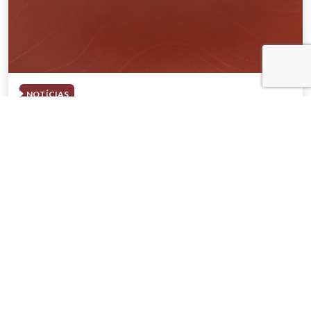
NOTÍCIAS
04 . AGOSTO . 2026
AMIG Brasil convida pré-candidatos ao
Governo de Minas e ao Senado para
discutir propostas para os municípios
mineradores e afetados
SAIBA MAIS