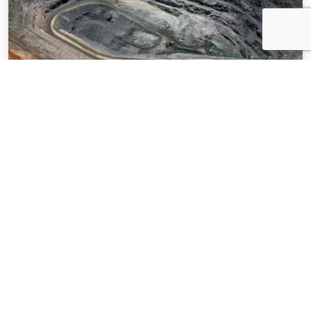
NOTÍCIAS
03 . AGOSTO . 2026
Mineração brasileira cresce 8,2% e fatura
R$ 150,7 bilhões no semestre
SAIBA MAIS