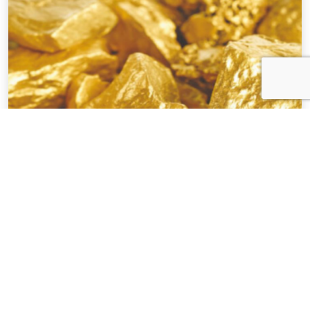
NOTÍCIAS
03 . AGOSTO . 2026
Áreas de mineração com multa por uso
irregular de mercúrio produziram quase R$
1 bi em ouro no MT