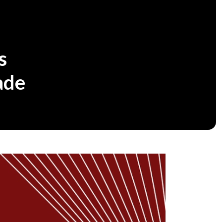
s
ade