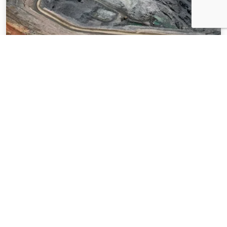
NOTÍCIAS
03 . AGOSTO . 2026
Mineração brasileira cresce 8,2% e fatura
R$ 150,7 bilhões no semestre
SAIBA MAIS