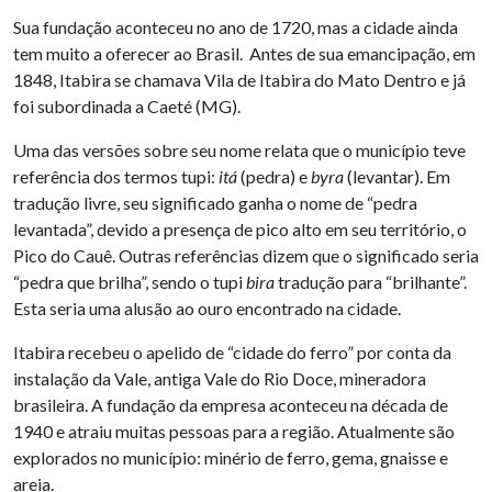
Sua fundação aconteceu no ano de 1720, mas a cidade ainda
tem muito a oferecer ao Brasil. Antes de sua emancipação, em
1848, Itabira se chamava Vila de Itabira do Mato Dentro e já
foi subordinada a Caeté (MG).
Uma das versões sobre seu nome relata que o município teve
referência dos termos tupi:
itá
(pedra) e
byra
(levantar). Em
tradução livre, seu significado ganha o nome de “pedra
levantada”, devido a presença de pico alto em seu território, o
Pico do Cauê. Outras referências dizem que o significado seria
“pedra que brilha”, sendo o tupi
bira
tradução para “brilhante”.
Esta seria uma alusão ao ouro encontrado na cidade.
Itabira recebeu o apelido de “cidade do ferro” por conta da
instalação da Vale, antiga Vale do Rio Doce, mineradora
brasileira. A fundação da empresa aconteceu na década de
1940 e atraiu muitas pessoas para a região. Atualmente são
explorados no município: minério de ferro, gema, gnaisse e
areia.