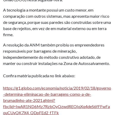
A tecnologia a montante possui um custo menor, em
comparação com outros sistemas, mas apresenta maior risco
de segurança, porque suas paredes são construídas sobre uma
base de rejeitos, em vez de em material externo ou em terra
firme.
A resolução da ANM também proibiu os empreendedores
responsáveis por barragens de mineração,
independentemente do método construtivo adotado, de
manter ou construir instalações na Zona de Autossalvamento.
Confira matéria publicada no link abaixo:
https://g1.globo.com/economia/noticia/2019/02/18/governo
-determina-eliminacao-de-barragens-como-a-de-
brumadinho-ate-2021.ghtml?
fbclid=IwAR1ND6Mz7RzbOyQzwdREQIqXq4deS6fFFwFa
ouCUvQK7X4_QDpFEd2_fTFk