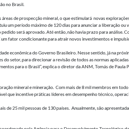
o no Brasil.
reas de prospecção mineral, o que estimulará novas explorações
ituiu um período máximo de 120 dias para anunciar a liberação ou v
 o pedido será aprovado. Até então, não havia prazo para análise.
 um fator condicionante para atrair novos investimentos e impuls
rdade econômica do Governo Brasileiro. Nesse sentido, já na pró
s do setor, para direcionar a revisão de todos as normas aplicada
stimentos para o Brasil”, explica o diretor da ANM, Tomás de Paul
loração mineral e mineração. Com mais de 8 mil membros em tod
vel que incentive práticas líderes em desempenho técnico, operacio
is de 25 mil pessoas de 130 países. Anualmente, são apresentadas 
oordenado pela Agência para o Desenvolvimento Tecnológico da 