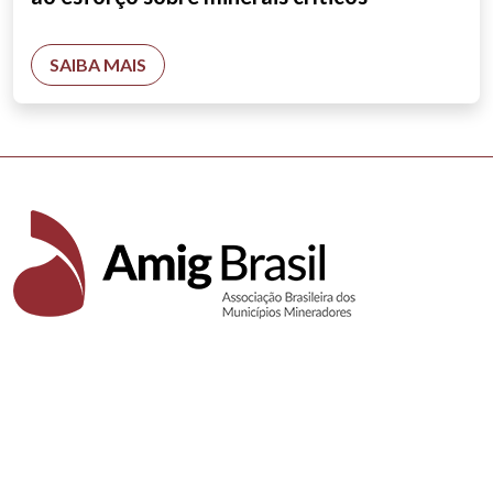
SAIBA MAIS
Rua Matias Cardoso, 11 - 7º andar
Santo Agostinho - Belo Horizonte/MG
Brasil - CEP: 30.170-050
(31) 3275-3770