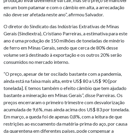
produção invariavelmente vai cair, mas se o preço se mantiver
em um bom patamar e com o câmbio em alta, a arrecadação
não deve ser afetada neste ano”, afirmou Salvador.
O diretor do Sindicato das Indústrias Extrativas de Minas
Gerais (Sindiextra), Cristiano Parreiras, a estimativa para este
ano é uma produção de 150 milhões de toneladas de minério
de ferro em Minas Gerais, sendo que cerca de 80% desse
volume será destinado à exportação e os outros 20% serão
consumidos no mercado interno.
“O preço, apesar de ter oscilado bastante com a pandemia,
ainda está na faixa mais alta, entre US$ 80 a US$ 90 [por
tonelada]. E temos também o efeito câmbio que tem ajudado
bastante a mineração em Minas Gerais”, disse Parreiras. Os
preços encerraram o primeiro trimestre com desvalorização
acumulada de 9,6%, mas ainda acima dos US$ 83 por tonelada.
Em março, a queda foi de apenas 0,8%, com a leitura de que
restrições ao escoamento da matéria-prima do aço, por causa
da quarentena em diferentes países, pode compensar a