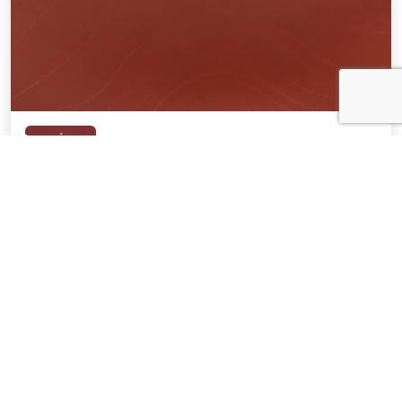
NOTÍCIAS
04 . AGOSTO . 2026
AMIG Brasil convida pré-candidatos ao
Governo de Minas e ao Senado para
discutir propostas para os municípios
mineradores e afetados
SAIBA MAIS