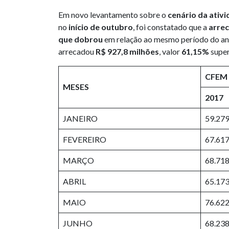
Em novo levantamento sobre o
cenário da ativ
no
início de outubro
, foi constatado que a
arrec
que dobrou
em relação ao mesmo período do ano
arrecadou
R$ 927,8 milhões
, valor
61,15%
super
CFEM 
MESES
2017
JANEIRO
59.279
FEVEREIRO
67.617
MARÇO
68.718
ABRIL
65.173
MAIO
76.622
JUNHO
68.238