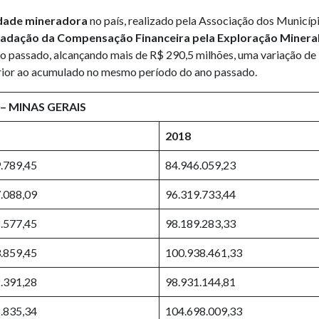
idade mineradora
no país, realizado pela Associação dos Municíp
adação da Compensação Financeira pela Exploração Mineral
 passado, alcançando mais de R$ 290,5 milhões, uma variação de
ior ao acumulado no mesmo período do ano passado.
– MINAS GERAIS
2018
.789,45
84.946.059,23
.088,09
96.319.733,44
.577,45
98.189.283,33
.859,45
100.938.461,33
.391,28
98.931.144,81
.835,34
104.698.009,33