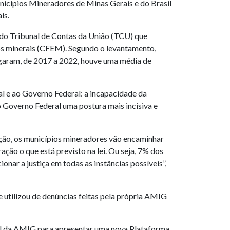
unicípios Mineradores de Minas Gerais e do Brasil
aís.
a do Tribunal de Contas da União (TCU) que
sos minerais (CFEM). Segundo o levantamento,
pagaram, de 2017 a 2022, houve uma média de
l e ao Governo Federal: a incapacidade da
 Governo Federal uma postura mais incisiva e
ção, os municípios mineradores vão encaminhar
ão o que está previsto na lei. Ou seja, 7% dos
ar a justiça em todas as instâncias possíveis”,
 utilizou de denúncias feitas pela própria AMIG
l da AMIG para apresentar uma nova Plataforma