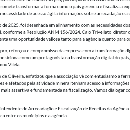
romete transformar a forma como o país gerencia e fiscaliza a ex
ecessidade de acesso ágil a informações sobre arrecadação e a ef
o de 2025, foi desenhada em alinhamento com as necessidades dos
 conforme a Resolução ANM 156/2024. Caio Trivellato, diretor 
enta uma oportunidade valiosa tanto para a agência quanto para os
rpro, reforçou o compromisso da empresa com a transformação digi
 posiciona como um protagonista na transformação digital do pa
mou Vilela.
e Oliveira, enfatizou que a associação vê com entusiasmo a ferr
es e afetados pela atividade mineral tenham acesso a informações
 mais assertiva e fundamentada na fiscalização. Vamos dialogar com
rintendente de Arrecadação e Fiscalização de Receitas da Agência
 entre os municípios e a agência.