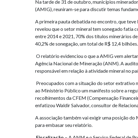
Na tarde de 31 de outubro, municípios mineradore
(AMIG), reuniram-se para discutir temas fundame
A primeira pauta debatida no encontro, que teve 
revelou que o setor mineral tem sonegado fatia 
entre 2014 e 2021, 70% dos títulos minerários d
40,2% de sonegação, um total de R$ 12,4 bilhões.
O relatório evidenciou o que a AMIG vem alertan
Agência Nacional de Mineração (ANM). A auditor
responsável em relação à atividade mineral no paí
Preocupados com a situação do setor extrativo m
ao Ministério Público um manifesto sobre a regul
recolhimentos da CFEM (Compensação Financeira pe
enfatizou Waldir Salvador, consultor de Relacion
A associação também vai exigir uma posição do M
para embasar seu relatório.
Fiscalização
–
A ANM e o Serviço Federal de Pr