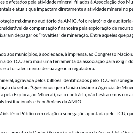
s e afetados pela atividade mineral, filiados à Associação dos M
ntais e atuais que impactam diretamente a atividade mineral no p
lotação máxima no auditório da AMIG, foi o relatório da auditori
considerável da compensação financeira pela exploração de recur
eixaram de pagar os “royalties” de mineração. Entre aqueles que 
do aos municípios, à sociedade, à imprensa, ao Congresso Naciona
ia do TCU será mais uma ferramenta da associação para exigir do
s e o fortalecimento de sua agência reguladora.
ineral, agravada pelos bilhões identificados pelo TCU em sonega
ação do setor. “Queremos que a União destine à Agência de Mineraç
la Exploração Mineral), caso contrário, não hesitaremos em acion
ais Institucionais e Econômicas da AMIG.
inistério Público em relação à sonegação apontada pelo TCU, que
ocessamento de Dados (Serpro) participaram da Assembleia Gera