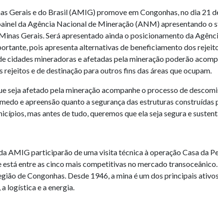
as Gerais e do Brasil (AMIG) promove em Congonhas, no dia 21 
m painel da Agência Nacional de Mineração (ANM) apresentando o s
inas Gerais. Será apresentado ainda o posicionamento da Agênci
tante, pois apresenta alternativas de beneficiamento dos rejeitos
 de cidades mineradoras e afetadas pela mineração poderão acomp
 rejeitos e de destinação para outros fins das áreas que ocupam.
que seja afetado pela mineração acompanhe o processo de descomi
e medo e apreensão quanto a segurança das estruturas construída
ípios, mas antes de tudo, queremos que ela seja segura e sustent
 da AMIG participarão de uma visita técnica à operação Casa da 
 e está entre as cinco mais competitivas no mercado transoceânic
região de Congonhas. Desde 1946, a mina é um dos principais ativo
 logística e a energia.