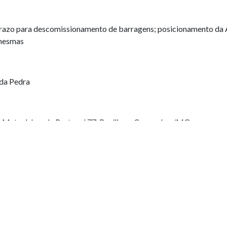
prazo para descomissionamento de barragens; posicionamento da
 mesmas
 da Pedra
Matosinhos de Portugal,77, Basílica – Congonhas/MG