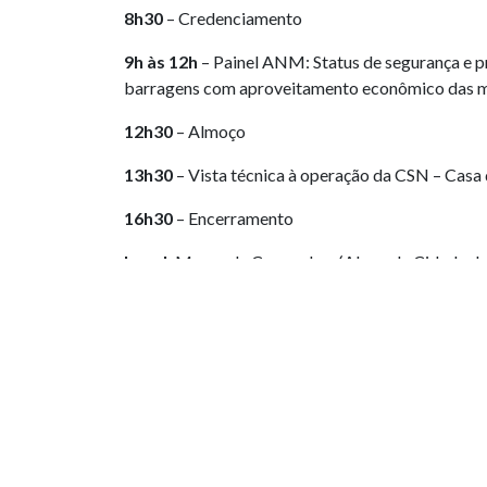
8h30
– Credenciamento
9h às 12h
– Painel ANM: Status de segurança e 
barragens com aproveitamento econômico das
12h30
– Almoço
13h30
– Vista técnica à operação da CSN – Casa
16h30
– Encerramento
Local:
Museu de Congonhas (Alameda Cidade de 
PUBLICAÇÕES RELACIONADAS