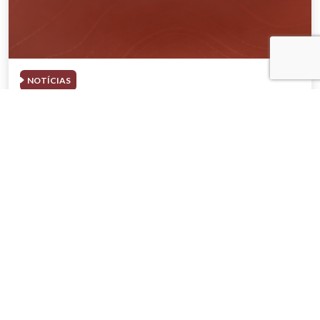
NOTÍCIAS
04 . AGOSTO . 2026
AMIG Brasil convida pré-candidatos ao
Governo de Minas e ao Senado para
discutir propostas para os municípios
mineradores e afetados
SAIBA MAIS