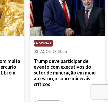
NOTÍCIAS
03 . AGOSTO . 2026
com multa
Trump deve participar de
mercúrio
evento com executivos do
1 bi em
setor de mineração em meio
ao esforço sobre minerais
críticos
SAIBA MAIS