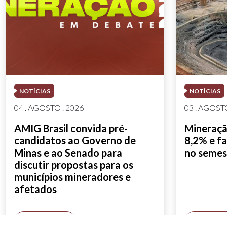
NOTÍCIAS
NOTÍCIAS
04 . AGOSTO . 2026
03 . AGOSTO
AMIG Brasil convida pré-
Mineração
candidatos ao Governo de
8,2% e fa
Minas e ao Senado para
no semes
discutir propostas para os
municípios mineradores e
afetados
SAIBA MAIS
SAIBA M