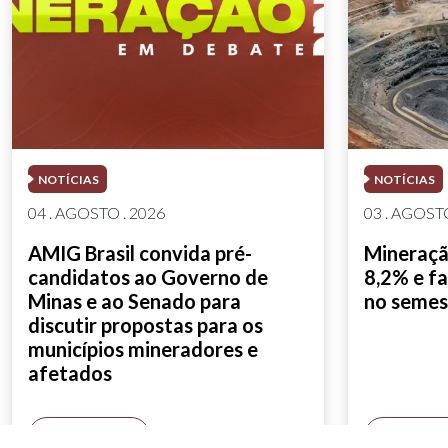
NOTÍCIAS
NOTÍCIAS
04 . AGOSTO . 2026
03 . AGOSTO
AMIG Brasil convida pré-
Mineração
candidatos ao Governo de
8,2% e fa
Minas e ao Senado para
no semes
discutir propostas para os
municípios mineradores e
afetados
SAIBA MAIS
SAIBA M