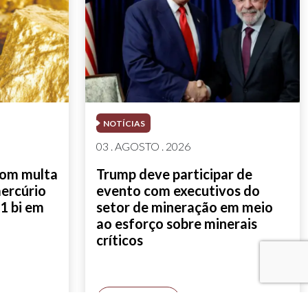
NOTÍCIAS
03 . AGOSTO . 2026
com multa
Trump deve participar de
mercúrio
evento com executivos do
1 bi em
setor de mineração em meio
ao esforço sobre minerais
críticos
SAIBA MAIS