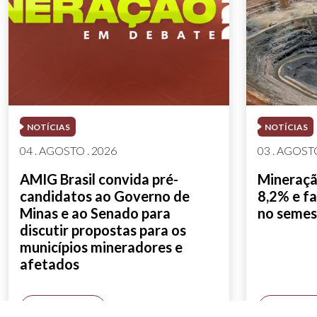
NOTÍCIAS
NOTÍCIAS
04 . AGOSTO . 2026
03 . AGOSTO
AMIG Brasil convida pré-
Mineração
candidatos ao Governo de
8,2% e fa
Minas e ao Senado para
no semes
discutir propostas para os
municípios mineradores e
afetados
SAIBA MAIS
SAIBA M