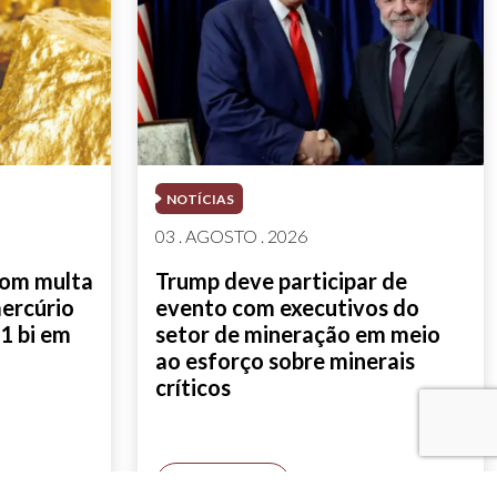
NOTÍCIAS
03 . AGOSTO . 2026
com multa
Trump deve participar de
mercúrio
evento com executivos do
1 bi em
setor de mineração em meio
ao esforço sobre minerais
críticos
SAIBA MAIS