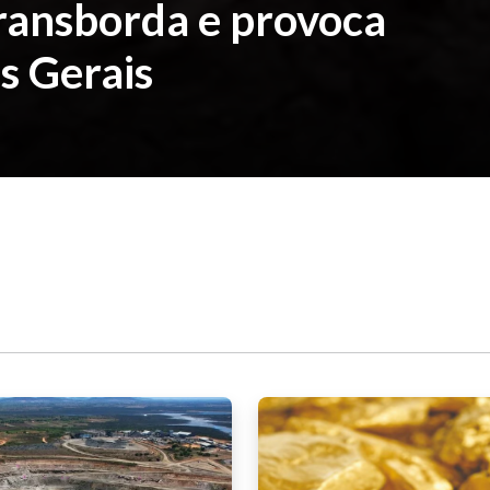
ransborda e provoca
s Gerais