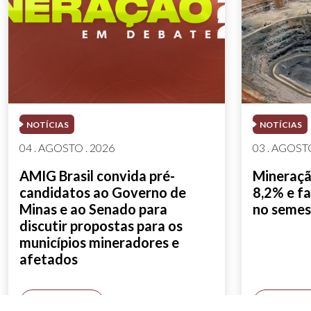
NOTÍCIAS
NOTÍCIAS
04 . AGOSTO . 2026
03 . AGOSTO
AMIG Brasil convida pré-
Mineração
candidatos ao Governo de
8,2% e fa
Minas e ao Senado para
no semes
discutir propostas para os
municípios mineradores e
afetados
SAIBA MAIS
SAIBA M