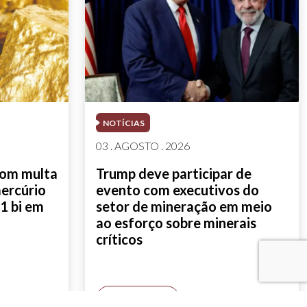
NOTÍCIAS
03 . AGOSTO . 2026
com multa
Trump deve participar de
mercúrio
evento com executivos do
1 bi em
setor de mineração em meio
ao esforço sobre minerais
críticos
SAIBA MAIS