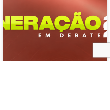
NOTÍCIAS
04 . AGOSTO . 2026
AMIG Brasil convida pré-candidatos ao
Governo de Minas e ao Senado para
discutir propostas para os municípios