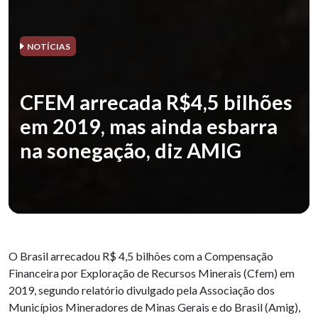
NOTÍCIAS
CFEM arrecada R$4,5 bilhões
em 2019, mas ainda esbarra
na sonegação, diz AMIG
O Brasil arrecadou R$ 4,5 bilhões com a Compensação
Financeira por Exploração de Recursos Minerais (Cfem) em
2019, segundo relatório divulgado pela Associação dos
Municípios Mineradores de Minas Gerais e do Brasil (Amig),