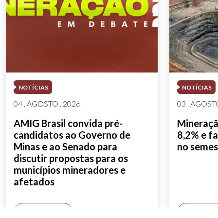
NOTÍCIAS
NOTÍCIAS
04 . AGOSTO . 2026
03 . AGOSTO
AMIG Brasil convida pré-
Mineração
candidatos ao Governo de
8,2% e fa
Minas e ao Senado para
no semes
discutir propostas para os
municípios mineradores e
afetados
SAIBA MAIS
SAIBA M