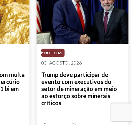
NOTÍCIAS
03 . AGOSTO . 2026
com multa
Trump deve participar de
mercúrio
evento com executivos do
1 bi em
setor de mineração em meio
ao esforço sobre minerais
críticos
SAIBA MAIS