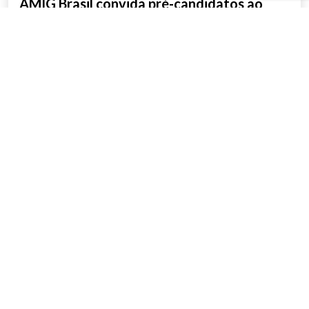
AMIG Brasil convida pré-candidatos ao
Governo de Minas e ao Senado para
discutir propostas para os municípios
mineradores e afetados
SAIBA MAIS