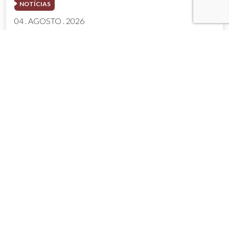
NOTÍCIAS
04 . AGOSTO . 2026
AMIG Brasil convida pré-candidatos ao
Governo de Minas e ao Senado para
discutir propostas para os municípios
mineradores e afetados
SAIBA MAIS