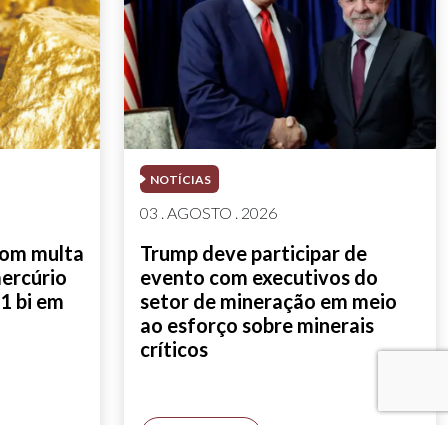
NOTÍCIAS
03 . AGOSTO . 2026
com multa
Trump deve participar de
mercúrio
evento com executivos do
1 bi em
setor de mineração em meio
ao esforço sobre minerais
críticos
SAIBA MAIS