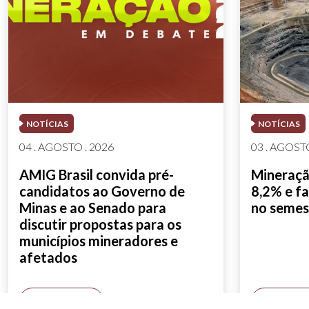
NOTÍCIAS
NOTÍCIAS
04 . AGOSTO . 2026
03 . AGOSTO
AMIG Brasil convida pré-
Mineração
candidatos ao Governo de
8,2% e fa
Minas e ao Senado para
no semes
discutir propostas para os
municípios mineradores e
afetados
SAIBA MAIS
SAIBA M