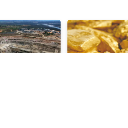
NOTÍCIAS
 . 2026
03 . AGOSTO . 2026
 brasileira cresce
Áreas de mineração 
tura R$ 150,7 bilhões
por uso irregular de 