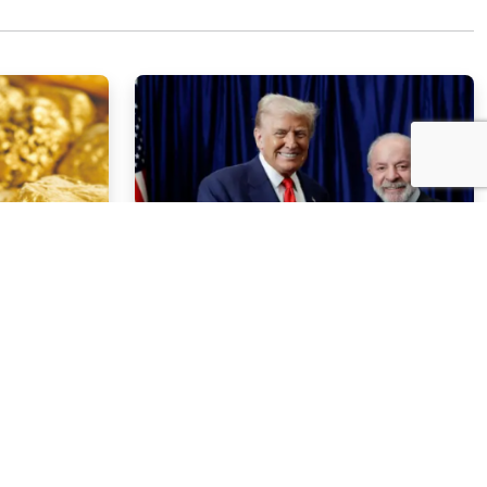
NOTÍCIAS
03 . AGOSTO . 2026
com multa
Trump deve participar de
mercúrio
evento com executivos do