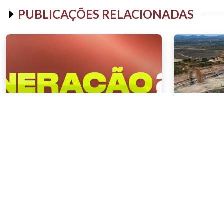
PUBLICAÇÕES RELACIONADAS
NOTÍCIAS
NOTÍCIAS
04 . AGOSTO . 2026
03 . AGOSTO
AMIG Brasil convida pré-
Mineração
candidatos ao Governo de
8,2% e fa