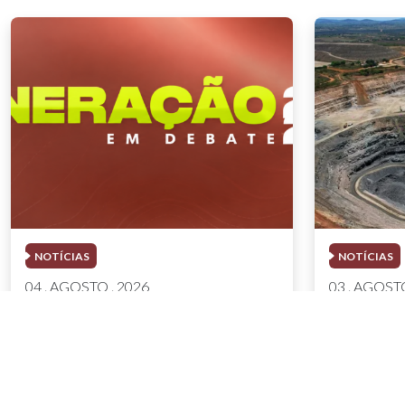
NOTÍCIAS
NOTÍCIAS
04 . AGOSTO . 2026
03 . AGOSTO
AMIG Brasil convida pré-
Mineração
candidatos ao Governo de
8,2% e fa
Minas e ao Senado para
no semes
discutir propostas para os