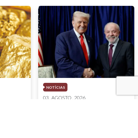
NOTÍCIAS
03 . AGOSTO . 2026
com multa
Trump deve participar de
mercúrio
evento com executivos do
1 bi em
setor de mineração em meio
ao esforço sobre minerais