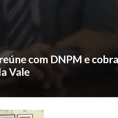
e reúne com DNPM e cobr
da Vale