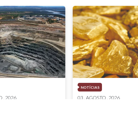
NOTÍCIAS
 . 2026
03 . AGOSTO . 2026
 brasileira cresce
Áreas de mineração 
tura R$ 150,7 bilhões
por uso irregular de 
tre
produziram quase R$ 
ouro no MT