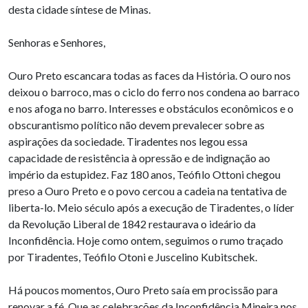
desta cidade síntese de Minas.
Senhoras e Senhores,
Ouro Preto escancara todas as faces da História. O ouro nos
deixou o barroco, mas o ciclo do ferro nos condena ao barraco
e nos afoga no barro. Interesses e obstáculos econômicos e o
obscurantismo político não devem prevalecer sobre as
aspirações da sociedade. Tiradentes nos legou essa
capacidade de resistência à opressão e de indignação ao
império da estupidez. Faz 180 anos, Teófilo Ottoni chegou
preso a Ouro Preto e o povo cercou a cadeia na tentativa de
liberta-lo. Meio século após a execução de Tiradentes, o líder
da Revolução Liberal de 1842 restaurava o ideário da
Inconfidência. Hoje como ontem, seguimos o rumo traçado
por Tiradentes, Teófilo Otoni e Juscelino Kubitschek.
Há poucos momentos, Ouro Preto saía em procissão para
renovar a fé. Que as celebrações da Inconfidência Mineira nos