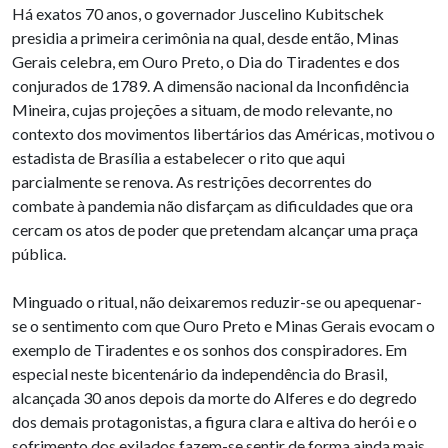
Há exatos 70 anos, o governador Juscelino Kubitschek
presidia a primeira cerimônia na qual, desde então, Minas
Gerais celebra, em Ouro Preto, o Dia do Tiradentes e dos
conjurados de 1789. A dimensão nacional da Inconfidência
Mineira, cujas projeções a situam, de modo relevante, no
contexto dos movimentos libertários das Américas, motivou o
estadista de Brasília a estabelecer o rito que aqui
parcialmente se renova. As restrições decorrentes do
combate à pandemia não disfarçam as dificuldades que ora
cercam os atos de poder que pretendam alcançar uma praça
pública.
Minguado o ritual, não deixaremos reduzir-se ou apequenar-
se o sentimento com que Ouro Preto e Minas Gerais evocam o
exemplo de Tiradentes e os sonhos dos conspiradores. Em
especial neste bicentenário da independência do Brasil,
alcançada 30 anos depois da morte do Alferes e do degredo
dos demais protagonistas, a figura clara e altiva do herói e o
sofrimento dos exilados fazem-se sentir de forma ainda mais