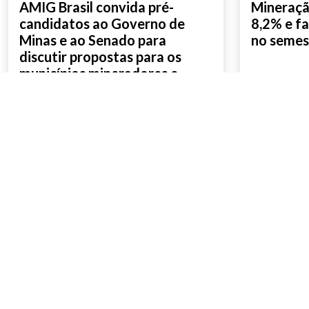
AMIG Brasil convida pré-
Mineração
candidatos ao Governo de
8,2% e fa
Minas e ao Senado para
no semes
discutir propostas para os
municípios mineradores e
afetados
SAIBA MAIS
SAIBA M