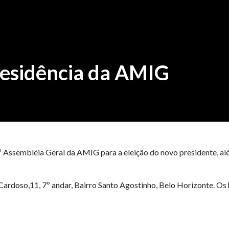
residência da AMIG
34º Assembléia Geral da AMIG para a eleição do novo presidente, a
ardoso,11, 7º andar, Bairro Santo Agostinho, Belo Horizonte. Os 