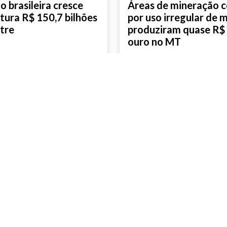
 brasileira cresce
Áreas de mineração 
tura R$ 150,7 bilhões
por uso irregular de 
tre
produziram quase R$ 
ouro no MT
AIS
SAIBA MAIS
AMIG BRASIL
ENTR
CONTEÚDOS
Nome
CFEM