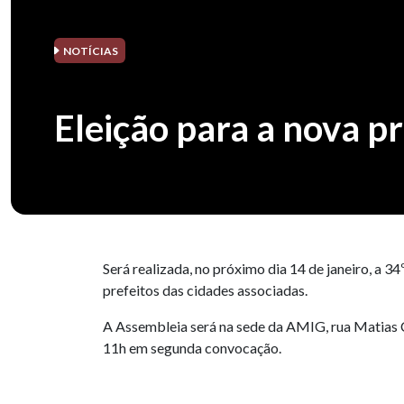
NOTÍCIAS
Eleição para a nova p
Será realizada, no próximo dia 14 de janeiro, a 
prefeitos das cidades associadas.
A Assembleia será na sede da AMIG, rua Matias C
11h em segunda convocação.