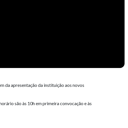
lém da apresentação da instituição aos novos
horário são às 10h em primeira convocação e às