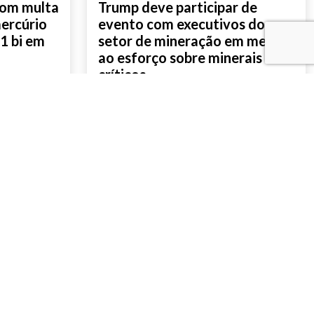
com multa
Trump deve participar de
mercúrio
evento com executivos do
1 bi em
setor de mineração em meio
ao esforço sobre minerais
críticos
SAIBA MAIS
E EM CONTATO