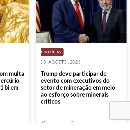
NOTÍCIAS
03 . AGOSTO . 2026
com multa
Trump deve participar de
mercúrio
evento com executivos do
1 bi em
setor de mineração em meio
ao esforço sobre minerais
críticos
SAIBA MAIS