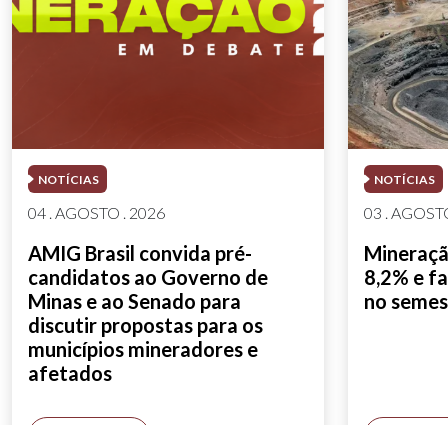
NOTÍCIAS
NOTÍCIAS
04 . AGOSTO . 2026
03 . AGOSTO
AMIG Brasil convida pré-
Mineração
candidatos ao Governo de
8,2% e fa
Minas e ao Senado para
no semes
discutir propostas para os
municípios mineradores e
afetados
SAIBA MAIS
SAIBA M