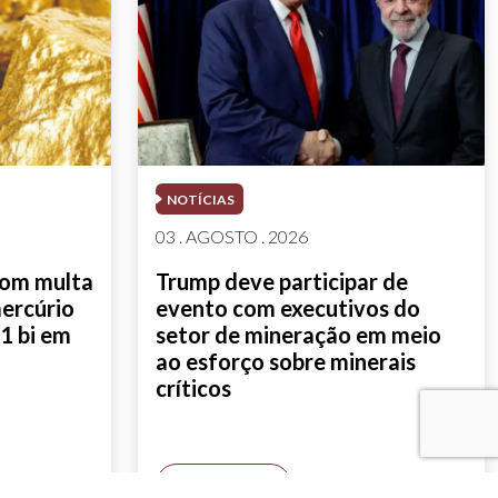
NOTÍCIAS
03 . AGOSTO . 2026
com multa
Trump deve participar de
mercúrio
evento com executivos do
1 bi em
setor de mineração em meio
ao esforço sobre minerais
críticos
SAIBA MAIS