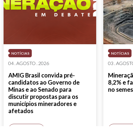
NOTÍCIAS
NOTÍCIAS
04 . AGOSTO . 2026
03 . AGOSTO
AMIG Brasil convida pré-
Mineração
candidatos ao Governo de
8,2% e fa
Minas e ao Senado para
no semes
discutir propostas para os
municípios mineradores e
afetados
SAIBA MAIS
SAIBA M