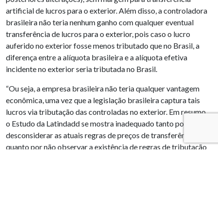
artificial de lucros para o exterior. Além disso, a controladora
brasileira não teria nenhum ganho com qualquer eventual
transferência de lucros para o exterior, pois caso o lucro
auferido no exterior fosse menos tributado que no Brasil, a
diferença entre a alíquota brasileira e a alíquota efetiva
incidente no exterior seria tributada no Brasil.
“Ou seja, a empresa brasileira não teria qualquer vantagem
econômica, uma vez que a legislação brasileira captura tais
lucros via tributação das controladas no exterior. Em resumo,
o Estudo da Latindadd se mostra inadequado tanto por
desconsiderar as atuais regras de preços de transferência,
quanto por não observar a existência de regras de tributação
em bases universais.
O Ibram seguiu na mesma linha. Veja a íntegra da nota:
“Especialistas consultados pelo Ibram consideram que a
legislação do Brasil relacionada ao tema preço de