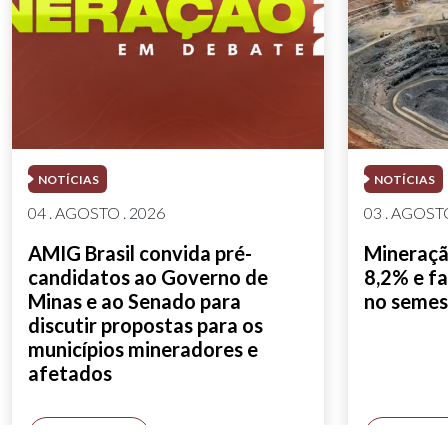
NOTÍCIAS
NOTÍCIAS
04 . AGOSTO . 2026
03 . AGOSTO
AMIG Brasil convida pré-
Mineração
candidatos ao Governo de
8,2% e fa
Minas e ao Senado para
no semes
discutir propostas para os
municípios mineradores e
afetados
SAIBA MAIS
SAIBA M