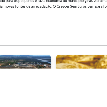
ado para os pequenos e faz a economia do município girar. Gera 
riar novas fontes de arrecadação. O Crescer Sem Juros vem para fo