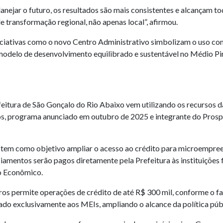
ejar o futuro, os resultados são mais consistentes e alcançam tod
transformação regional, não apenas local”, afirmou.
ciativas como o novo Centro Administrativo simbolizam o uso con
modelo de desenvolvimento equilibrado e sustentável no Médio Pi
eitura de São Gonçalo do Rio Abaixo vem utilizando os recursos d
s, programa anunciado em outubro de 2025 e integrante do Prospe
 e tem como objetivo ampliar o acesso ao crédito para microempre
ciamentos serão pagos diretamente pela Prefeitura às instituiçõe
o Econômico.
uros permite operações de crédito de até R$ 300 mil, conforme o 
ado exclusivamente aos MEIs, ampliando o alcance da política púb