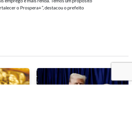
mais emprego e mais renda. Temos um propósito
rtalecer o Prospera+”, destacou o prefeito