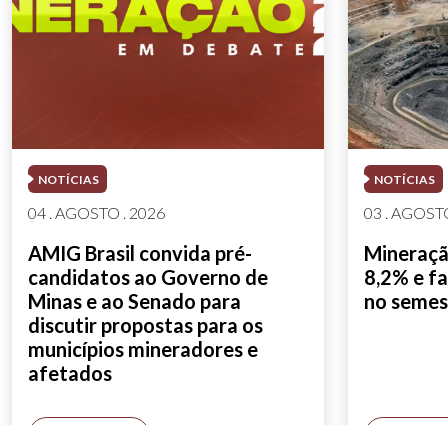
NOTÍCIAS
NOTÍCIAS
04 . AGOSTO . 2026
03 . AGOSTO
AMIG Brasil convida pré-
Mineração
candidatos ao Governo de
8,2% e fa
Minas e ao Senado para
no semes
discutir propostas para os
municípios mineradores e
afetados
SAIBA MAIS
SAIBA M