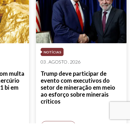
NOTÍCIAS
03 . AGOSTO . 2026
com multa
Trump deve participar de
mercúrio
evento com executivos do
1 bi em
setor de mineração em meio
ao esforço sobre minerais
críticos
SAIBA MAIS