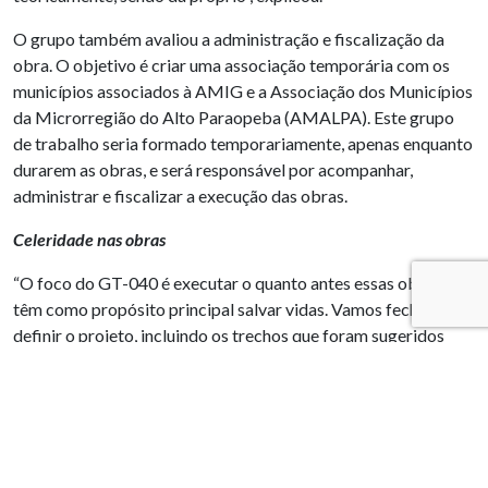
O grupo também avaliou a administração e fiscalização da
obra. O objetivo é criar uma associação temporária com os
municípios associados à AMIG e a Associação dos Municípios
da Microrregião do Alto Paraopeba (AMALPA). Este grupo
de trabalho seria formado temporariamente, apenas enquanto
durarem as obras, e será responsável por acompanhar,
administrar e fiscalizar a execução das obras.
Celeridade nas obras
“O foco do GT-040 é executar o quanto antes essas obras que
têm como propósito principal salvar vidas. Vamos fechar e
definir o projeto, incluindo os trechos que foram sugeridos
hoje e já vamos marcar uma nova reunião para apresentar o
projeto para a Invepar Rodovias. E logo após a aprovação da
Invepar, levaremos ao Ministério Público e buscaremos os
financiamentos necessários para a execução, com data pré-
estabelecida de início e fim das obras”, finalizou Cláudio de