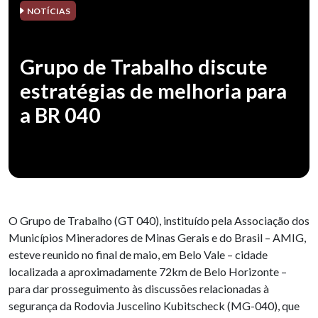
NOTÍCIAS
Grupo de Trabalho discute
estratégias de melhoria para
a BR 040
O Grupo de Trabalho (GT 040), instituído pela Associação dos
Municípios Mineradores de Minas Gerais e do Brasil – AMIG,
esteve reunido no final de maio, em Belo Vale – cidade
localizada a aproximadamente 72km de Belo Horizonte –
para dar prosseguimento às discussões relacionadas à
segurança da Rodovia Juscelino Kubitscheck (MG-040), que