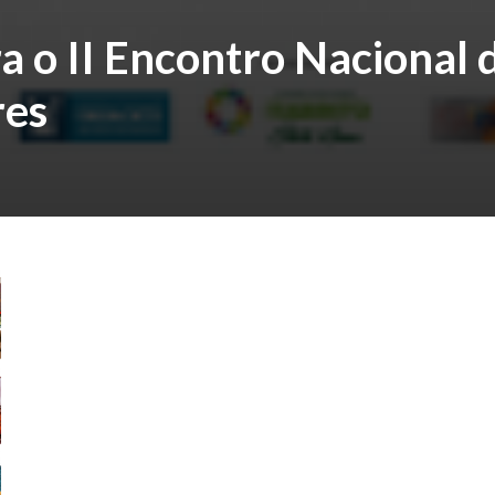
a o II Encontro Nacional 
res