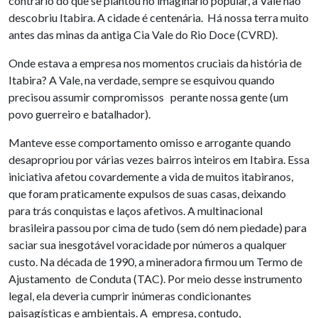
contrário do que se plantou no imaginário popular, a Vale não
descobriu Itabira. A cidade é centenária. Há nossa terra muito
antes das minas da antiga Cia Vale do Rio Doce (CVRD).
Onde estava a empresa nos momentos cruciais da história de
Itabira? A Vale, na verdade, sempre se esquivou quando
precisou assumir compromissos perante nossa gente (um
povo guerreiro e batalhador).
Manteve esse comportamento omisso e arrogante quando
desapropriou por várias vezes bairros inteiros em Itabira. Essa
iniciativa afetou covardemente a vida de muitos itabiranos,
que foram praticamente expulsos de suas casas, deixando
para trás conquistas e laços afetivos. A multinacional
brasileira passou por cima de tudo (sem dó nem piedade) para
saciar sua inesgotável voracidade por números a qualquer
custo. Na década de 1990, a mineradora firmou um Termo de
Ajustamento de Conduta (TAC). Por meio desse instrumento
legal, ela deveria cumprir inúmeras condicionantes
paisagísticas e ambientais. A empresa, contudo,