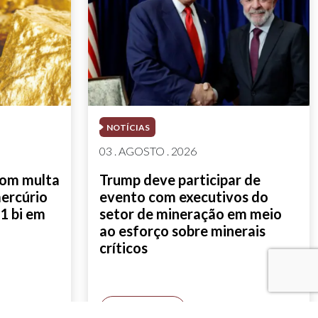
NOTÍCIAS
03 . AGOSTO . 2026
com multa
Trump deve participar de
mercúrio
evento com executivos do
1 bi em
setor de mineração em meio
ao esforço sobre minerais
críticos
SAIBA MAIS