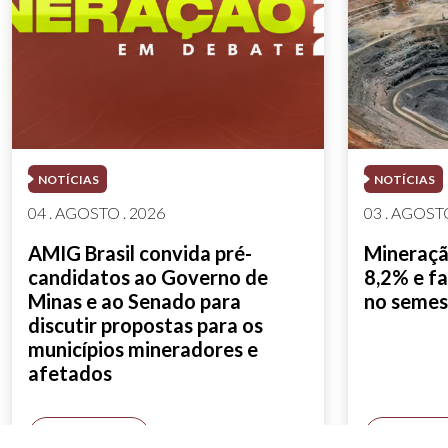
NOTÍCIAS
NOTÍCIAS
04 . AGOSTO . 2026
03 . AGOSTO
AMIG Brasil convida pré-
Mineração
candidatos ao Governo de
8,2% e fa
Minas e ao Senado para
no semes
discutir propostas para os
municípios mineradores e
afetados
SAIBA MAIS
SAIBA M