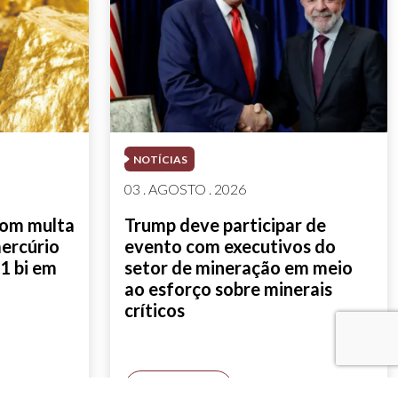
NOTÍCIAS
03 . AGOSTO . 2026
com multa
Trump deve participar de
mercúrio
evento com executivos do
1 bi em
setor de mineração em meio
ao esforço sobre minerais
críticos
SAIBA MAIS