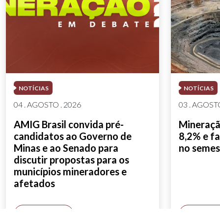
NOTÍCIAS
NOTÍCIAS
04 . AGOSTO . 2026
03 . AGOSTO
AMIG Brasil convida pré-
Mineração
candidatos ao Governo de
8,2% e fa
Minas e ao Senado para
no semes
discutir propostas para os
municípios mineradores e
afetados
SAIBA MAIS
SAIBA M