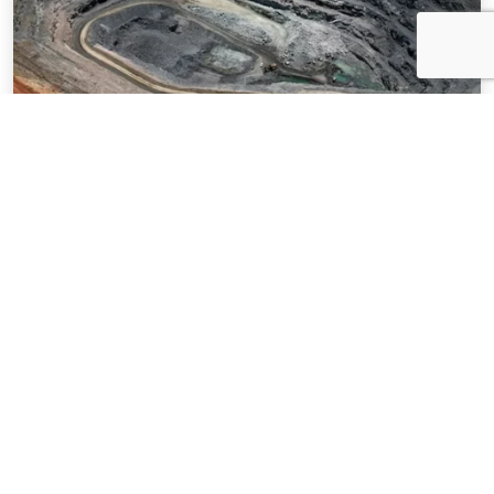
NOTÍCIAS
03 . AGOSTO . 2026
Mineração brasileira cresce 8,2% e fatura
R$ 150,7 bilhões no semestre
SAIBA MAIS