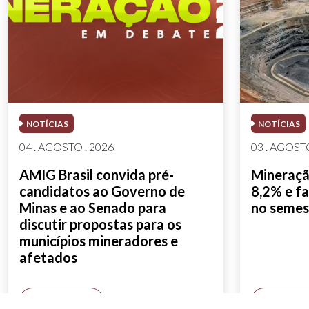
NOTÍCIAS
NOTÍCIAS
04 . AGOSTO . 2026
03 . AGOSTO
AMIG Brasil convida pré-
Mineração
candidatos ao Governo de
8,2% e fa
Minas e ao Senado para
no semes
discutir propostas para os
municípios mineradores e
afetados
SAIBA MAIS
SAIBA M