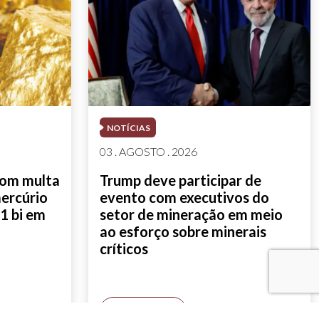
NOTÍCIAS
03 . AGOSTO . 2026
com multa
Trump deve participar de
mercúrio
evento com executivos do
1 bi em
setor de mineração em meio
ao esforço sobre minerais
críticos
SAIBA MAIS