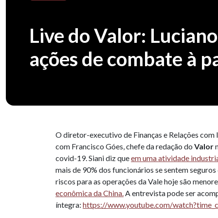
Live do Valor: Luciano 
ações de combate à pa
O diretor-executivo de Finanças e Relações com I
com Francisco Góes, chefe da redação do
Valor
covid-19. Siani diz que
em uma atividade industrial
mais de 90% dos funcionários se sentem seguros d
riscos para as operações da Vale hoje são menore
econômica da China.
A entrevista pode ser acomp
íntegra:
https://www.youtube.com/watch?time