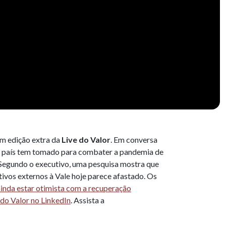
 em edição extra da
Live do Valor
. Em conversa
do país tem tomado para combater a pandemia de
Segundo o executivo, uma pesquisa mostra que
tivos externos à Vale hoje parece afastado. Os
ainda estar otimista com a recuperação
do Valor no LinkedIn
. Assista a