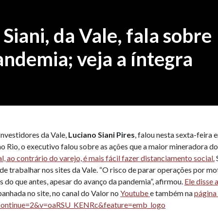
Siani, da Vale, fala sobre
ndemia; veja a íntegra
nvestidores da Vale,
Luciano Siani Pires
, falou nesta sexta-feira
no Rio, o executivo falou sobre as ações que a maior mineradora 
, ao contrário do varejo, é mais fácil fazer distanciamento social.
e trabalhar nos sites da Vale. “O risco de parar operações por mo
s do que antes, apesar do avanço da pandemia”, afirmou.
Ele disse 
anhada no site, no canal do Valor no
Youtube
e também na
página 
_continue=2&v=oaRSU_KENRc&feature=emb_logo