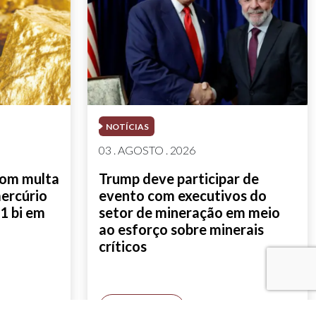
NOTÍCIAS
03 . AGOSTO . 2026
com multa
Trump deve participar de
mercúrio
evento com executivos do
1 bi em
setor de mineração em meio
ao esforço sobre minerais
críticos
SAIBA MAIS