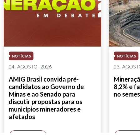
NOTÍCIAS
NOTÍCIAS
04 . AGOSTO . 2026
03 . AGOSTO
AMIG Brasil convida pré-
Mineração
candidatos ao Governo de
8,2% e fa
Minas e ao Senado para
no semes
discutir propostas para os
municípios mineradores e
afetados
SAIBA MAIS
SAIBA M