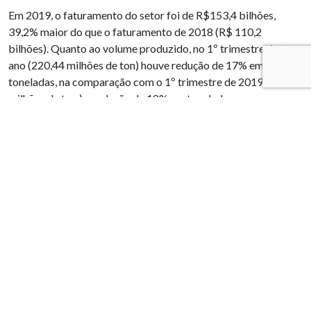
Em 2019, o faturamento do setor foi de R$153,4 bilhões,
39,2% maior do que o faturamento de 2018 (R$ 110,2
bilhões). Quanto ao volume produzido, no 1º trimestre deste
ano (220,44 milhões de ton) houve redução de 17% em
toneladas, na comparação com o 1º trimestre de 2019 (265
milhões de ton.) e redução de 18% em toneladas, na
comparação com o 4º trimestre de 2019 (268 milhões de
toneladas).
Essa queda no 1º trimestre de 2020 teve como contribuição,
principalmente, as fortes chuvas que atingiram o país nos
meses de janeiro e fevereiro, as reduções das taxas de
crescimentos mundiais, as incertezas nos mercados
financeiros e os efeitos iniciais da pandemia do novo
Coronavírus (Covid-19) na Ásia.