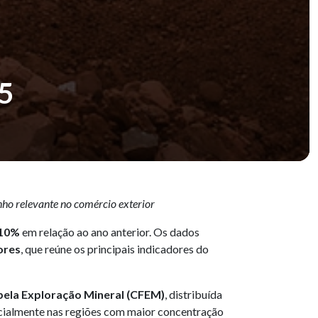
5
ho relevante no comércio exterior
10%
em relação ao ano anterior. Os dados
ores
, que reúne os principais indicadores do
ela Exploração Mineral (CFEM)
, distribuída
pecialmente nas regiões com maior concentração