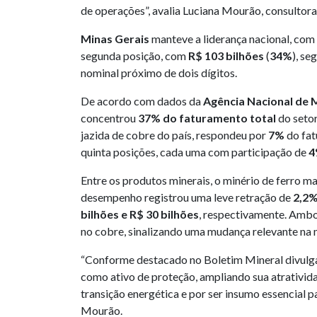
de operações”, avalia Luciana Mourão, consultor
Minas Gerais
manteve a liderança nacional, co
segunda posição, com
R$ 103 bilhões
(
34%
), se
nominal próximo de dois dígitos.
De acordo com dados da
Agência Nacional de
concentrou
37% do faturamento total
do setor
jazida de cobre do país, respondeu por
7%
do fa
quinta posições, cada uma com participação de
4
Entre os produtos minerais, o minério de ferro m
desempenho registrou uma leve retração de
2,2
bilhões e R$ 30 bilhões
, respectivamente. Amb
no cobre, sinalizando uma mudança relevante na 
“Conforme destacado no Boletim Mineral divulgad
como ativo de proteção, ampliando sua atrativid
transição energética e por ser insumo essencial p
Mourão.