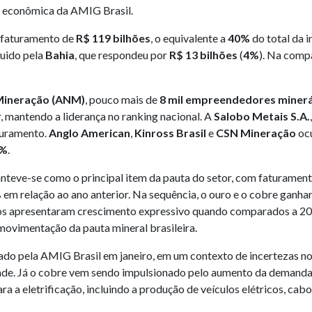
a econômica da AMIG Brasil.
m faturamento de
R$ 119 bilhões
, o equivalente a
40%
do total da i
guido pela
Bahia
, que respondeu por
R$ 13 bilhões
(
4%
). Na comp
 Mineração (ANM)
, pouco mais de
8 mil empreendedores minerá
, mantendo a liderança no ranking nacional. A
Salobo Metais S.A.
turamento.
Anglo American
,
Kinross Brasil
e
CSN Mineração
ocu
%
.
anteve-se como o principal item da pauta do setor, com faturamen
%
em relação ao ano anterior. Na sequência, o ouro e o cobre gan
os apresentaram crescimento expressivo quando comparados a 20
movimentação da pauta mineral brasileira.
o pela AMIG Brasil em janeiro, em um contexto de incertezas no 
ade. Já o cobre vem sendo impulsionado pelo aumento da demanda i
ara a eletrificação, incluindo a produção de veículos elétricos, ca