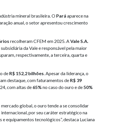
ndústria mineral brasileira. O
Pará
aparece na
aração anual, o setor apresentou crescimento
rios
recolheram CFEM em 2025. A
Vale S.A.
, subsidiária da Vale e responsável pela maior
param, respectivamente, a terceira, quarta e
to de
R$ 152,2 bilhões
. Apesar da liderança, o
haram destaque, com faturamentos de
R$ 39
24, com altas de
65%
no caso do ouro e de
50%
mercado global, o ouro tende a se consolidar
nternacional, por seu caráter estratégico na
bos e equipamentos tecnológicos”, destaca Luciana