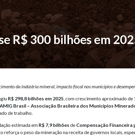
se R$ 300 bilhões em 202
mento da indústria mineral, impacto fiscal nos municípios e desempen
ngiu
R$ 298,8 bilhões em 2025
, com crescimento aproximado de
AMIG Brasil – Associação Brasileira dos Municípios Minerad
ado de trabalho.
adação estimada em
R$ 7,9 bilhões
de
Compensação Financeira p
to reforça o peso da mineração na receita de governos locais, es