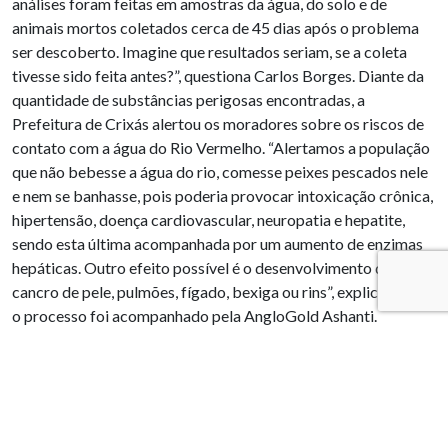
análises foram feitas em amostras da água, do solo e de
animais mortos coletados cerca de 45 dias após o problema
ser descoberto. Imagine que resultados seriam, se a coleta
tivesse sido feita antes?”, questiona Carlos Borges. Diante da
quantidade de substâncias perigosas encontradas, a
Prefeitura de Crixás alertou os moradores sobre os riscos de
contato com a água do Rio Vermelho. “Alertamos a população
que não bebesse a água do rio, comesse peixes pescados nele
e nem se banhasse, pois poderia provocar intoxicação crônica,
hipertensão, doença cardiovascular, neuropatia e hepatite,
sendo esta última acompanhada por um aumento de enzimas
hepáticas. Outro efeito possível é o desenvolvimento de
cancro de pele, pulmões, fígado, bexiga ou rins”, explica. Todo
o processo foi acompanhado pela AngloGold Ashanti.
Poluição atmosférica –
Os problemas ambientais que a
mineradora causa na cidade são inúmeros.
Crixás tem sofrido
com a poeira proveniente da atividade mineral. O caso tem
acontecido com frequência e o incidente mais recente ocorreu